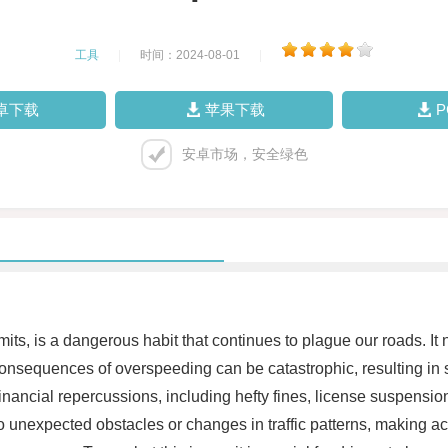
工具
|
时间：2024-08-01
|
卓下载
苹果下载
安卓市场，安全绿色
, is a dangerous habit that continues to plague our roads. It not 
nsequences of overspeeding can be catastrophic, resulting in seve
financial repercussions, including hefty fines, license suspens
o unexpected obstacles or changes in traffic patterns, making acci