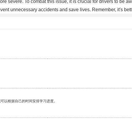
 severe. To combat this issue, it is crucial for drivers to be a
nt unnecessary accidents and save lives. Remember, it's better to
我可以根据自己的时间安排学习进度。