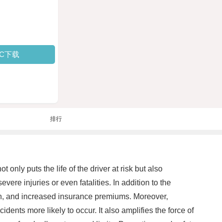
PC下载
排行
only puts the life of the driver at risk but also
re injuries or even fatalities. In addition to the
ion, and increased insurance premiums. Moreover,
dents more likely to occur. It also amplifies the force of