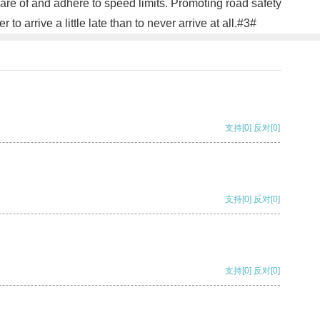
ware of and adhere to speed limits. Promoting road safety
 arrive a little late than to never arrive at all.#3#
支持
[0]
反对
[0]
支持
[0]
反对
[0]
支持
[0]
反对
[0]