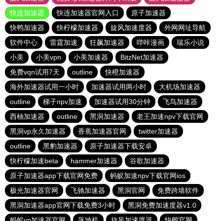
快连加速器
快连加速器官网入口
原子加速器
快鸭加速器
快柠檬加速器
旋风加速度器
外网网址导航
软件中心
雷霆加速
狂飙加速器
哔咔漫画
瑞乐小说
小美
小美vpn
小美加速器
BitzNet加速器
免费vqn试用7天
outline
快橙加速器
海外加速器试用一小时
加速器试用两小时
大机场加速器
outline
梯子npv加速
加速器试用30分钟
飞鸟加速器
西柚加速器
outline
黑洞加速器
老王加速npv下载官网
黑洞vp永久加速器
香蕉加速器官网
twitter加速器
outline
黑豹加速器
原子加速器下载安卓
快柠檬加速beta
hammer加速器
谷歌加速器
原子加速器app下载官网免费
蚂蚁加速npv下载官网ios
极光加速器官网
飞驰加速器
黑洞官网
免费跨墙软件
黑洞加速器app官网下载免费3小时
黑洞免费加速度器v1.0
蚂蚁vp加速器官网
落地机
旋风加速度器
快鸭官网