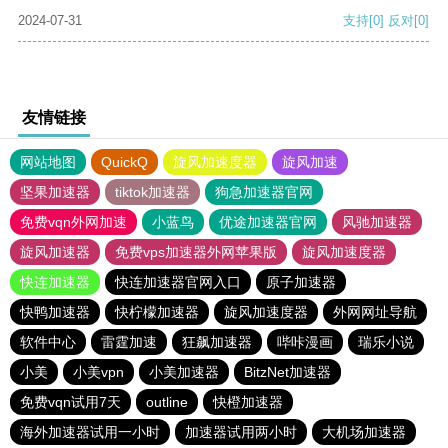
2024-07-31
支持
[0]
反对
[0]
友情链接
网站地图
QuickQ
旋风加速度器
旋风加速
坚果加速器
tiktok加速器
狗急加速器官网
免费vqn外网加速
小蓝鸟
优途加速器官网
风驰加速器
旋风加速器
免费vps加速器外网苹果版
旋风加速度器
快连加速器
快连加速器官网入口
原子加速器
快鸭加速器
快柠檬加速器
旋风加速度器
外网网址导航
软件中心
雷霆加速
狂飙加速器
哔咔漫画
瑞乐小说
小美
小美vpn
小美加速器
BitzNet加速器
免费vqn试用7天
outline
快橙加速器
海外加速器试用一小时
加速器试用两小时
大机场加速器