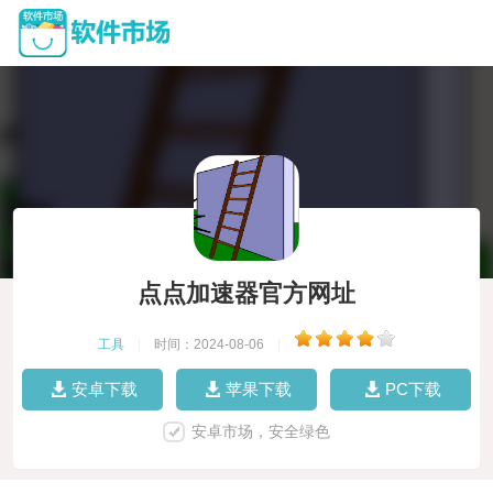
点点加速器官方网址
工具
|
时间：2024-08-06
|
安卓下载
苹果下载
PC下载
安卓市场，安全绿色