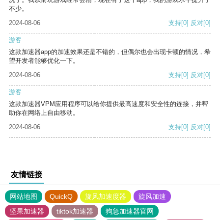
不少。
2024-08-06
支持
[0]
反对
[0]
游客
这款加速器app的加速效果还是不错的，但偶尔也会出现卡顿的情况，希
望开发者能够优化一下。
2024-08-06
支持
[0]
反对
[0]
游客
这款加速器VPM应用程序可以给你提供最高速度和安全性的连接，并帮
助你在网络上自由移动。
2024-08-06
支持
[0]
反对
[0]
友情链接
网站地图
QuickQ
旋风加速度器
旋风加速
坚果加速器
tiktok加速器
狗急加速器官网