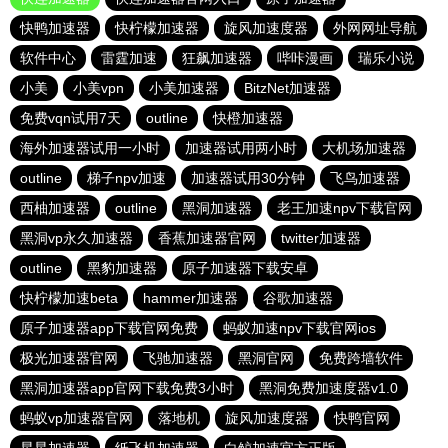
快鸭加速器
快柠檬加速器
旋风加速度器
外网网址导航
软件中心
雷霆加速
狂飙加速器
哔咔漫画
瑞乐小说
小美
小美vpn
小美加速器
BitzNet加速器
免费vqn试用7天
outline
快橙加速器
海外加速器试用一小时
加速器试用两小时
大机场加速器
outline
梯子npv加速
加速器试用30分钟
飞鸟加速器
西柚加速器
outline
黑洞加速器
老王加速npv下载官网
黑洞vp永久加速器
香蕉加速器官网
twitter加速器
outline
黑豹加速器
原子加速器下载安卓
快柠檬加速beta
hammer加速器
谷歌加速器
原子加速器app下载官网免费
蚂蚁加速npv下载官网ios
极光加速器官网
飞驰加速器
黑洞官网
免费跨墙软件
黑洞加速器app官网下载免费3小时
黑洞免费加速度器v1.0
蚂蚁vp加速器官网
落地机
旋风加速度器
快鸭官网