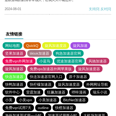
2024-08-01
支持
[0]
反对
[0]
友情链接
网站地图
QuickQ
旋风加速度器
旋风加速
坚果加速器
tiktok加速器
狗急加速器官网
免费vqn外网加速
小蓝鸟
优途加速器官网
风驰加速器
旋风加速器
免费vps加速器外网苹果版
旋风加速度器
快连加速器
快连加速器官网入口
原子加速器
快鸭加速器
快柠檬加速器
旋风加速度器
外网网址导航
软件中心
雷霆加速
狂飙加速器
哔咔漫画
瑞乐小说
小美
小美vpn
小美加速器
BitzNet加速器
免费vqn试用7天
outline
快橙加速器
海外加速器试用一小时
加速器试用两小时
大机场加速器