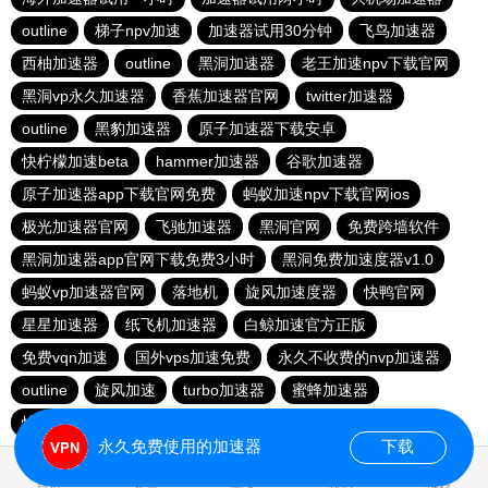
outline
梯子npv加速
加速器试用30分钟
飞鸟加速器
西柚加速器
outline
黑洞加速器
老王加速npv下载官网
黑洞vp永久加速器
香蕉加速器官网
twitter加速器
outline
黑豹加速器
原子加速器下载安卓
快柠檬加速beta
hammer加速器
谷歌加速器
原子加速器app下载官网免费
蚂蚁加速npv下载官网ios
极光加速器官网
飞驰加速器
黑洞官网
免费跨墙软件
黑洞加速器app官网下载免费3小时
黑洞免费加速度器v1.0
蚂蚁vp加速器官网
落地机
旋风加速度器
快鸭官网
星星加速器
纸飞机加速器
白鲸加速官方正版
免费vqn加速
国外vps加速免费
永久不收费的nvp加速器
outline
旋风加速
turbo加速器
蜜蜂加速器
快鸭加速器
雷霆vp加速器
永久免费使用的加速器
下载
0.018120s
首页
安卓
苹果
排行
推荐