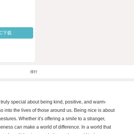
PC下载
排行
truly special about being kind, positive, and warm-
o into the lives of those around us. Being nice is about
tures. Whether it's offering a smile to a stranger,
ceness can make a world of difference. In a world that