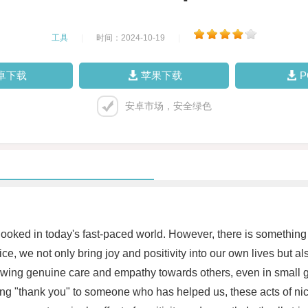
工具
|
时间：2024-10-19
|
卓下载
苹果下载
安卓市场，安全绿色
looked in today's fast-paced world. However, there is something 
, we not only bring joy and positivity into our own lives but als
wing genuine care and empathy towards others, even in small ges
aying "thank you" to someone who has helped us, these acts of ni