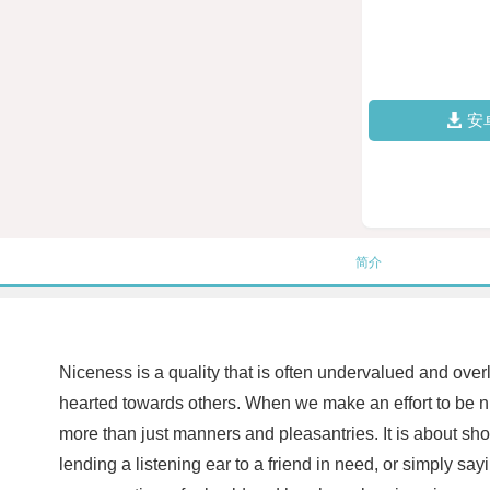
安
简介
Niceness is a quality that is often undervalued and over
hearted towards others. When we make an effort to be nice
more than just manners and pleasantries. It is about sho
lending a listening ear to a friend in need, or simply s