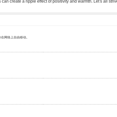
 create a ripple effect of positivity and warmth. Let's all striv
你在网络上自由移动。