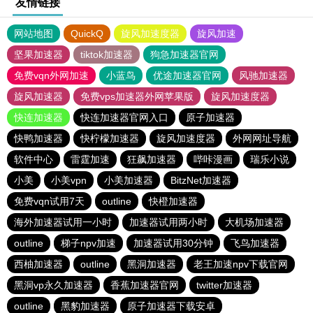
友情链接
网站地图
QuickQ
旋风加速度器
旋风加速
坚果加速器
tiktok加速器
狗急加速器官网
免费vqn外网加速
小蓝鸟
优途加速器官网
风驰加速器
旋风加速器
免费vps加速器外网苹果版
旋风加速度器
快连加速器
快连加速器官网入口
原子加速器
快鸭加速器
快柠檬加速器
旋风加速度器
外网网址导航
软件中心
雷霆加速
狂飙加速器
哔咔漫画
瑞乐小说
小美
小美vpn
小美加速器
BitzNet加速器
免费vqn试用7天
outline
快橙加速器
海外加速器试用一小时
加速器试用两小时
大机场加速器
outline
梯子npv加速
加速器试用30分钟
飞鸟加速器
西柚加速器
outline
黑洞加速器
老王加速npv下载官网
黑洞vp永久加速器
香蕉加速器官网
twitter加速器
outline
黑豹加速器
原子加速器下载安卓