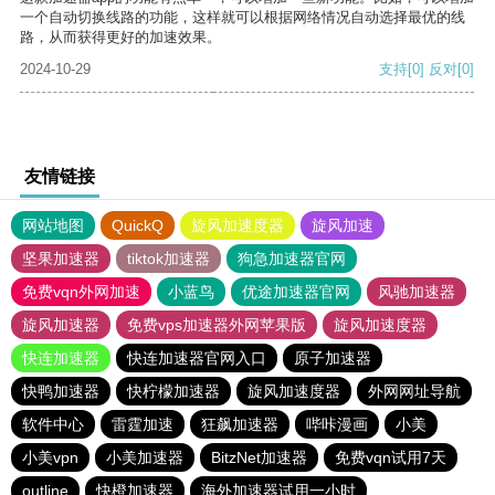
一个自动切换线路的功能，这样就可以根据网络情况自动选择最优的线
路，从而获得更好的加速效果。
2024-10-29
支持
[0]
反对
[0]
友情链接
网站地图
QuickQ
旋风加速度器
旋风加速
坚果加速器
tiktok加速器
狗急加速器官网
免费vqn外网加速
小蓝鸟
优途加速器官网
风驰加速器
旋风加速器
免费vps加速器外网苹果版
旋风加速度器
快连加速器
快连加速器官网入口
原子加速器
快鸭加速器
快柠檬加速器
旋风加速度器
外网网址导航
软件中心
雷霆加速
狂飙加速器
哔咔漫画
小美
小美vpn
小美加速器
BitzNet加速器
免费vqn试用7天
outline
快橙加速器
海外加速器试用一小时