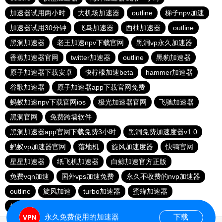
加速器试用两小时
大机场加速器
outline
梯子npv加速
加速器试用30分钟
飞鸟加速器
西柚加速器
outline
黑洞加速器
老王加速npv下载官网
黑洞vp永久加速器
香蕉加速器官网
twitter加速器
outline
黑豹加速器
原子加速器下载安卓
快柠檬加速beta
hammer加速器
谷歌加速器
原子加速器app下载官网免费
蚂蚁加速npv下载官网ios
极光加速器官网
飞驰加速器
黑洞官网
免费跨墙软件
黑洞加速器app官网下载免费3小时
黑洞免费加速度器v1.0
蚂蚁vp加速器官网
落地机
旋风加速度器
快鸭官网
星星加速器
纸飞机加速器
白鲸加速官方正版
免费vqn加速
国外vps加速免费
永久不收费的nvp加速器
outline
旋风加速
turbo加速器
蜜蜂加速器
快鸭加速器
雷霆vp加速器
永久免费使用的加速器
下载