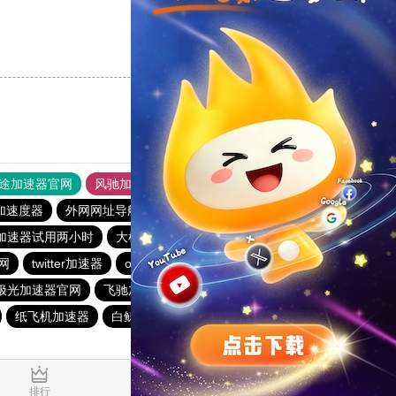
支持
[0]
反对
[0]
途加速器官网
风驰加速器
旋风加速器
加速度器
外网网址导航
软件中心
雷霆加速
狂飙加速器
加速器试用两小时
大机场加速器
outline
梯子npv加速
网
twitter加速器
outline
黑豹加速器
极光加速器官网
飞驰加速器
黑洞官网
免费跨墙软件
纸飞机加速器
白鲸加速官方正版
免费vqn加速
0.021697s
排行
推荐