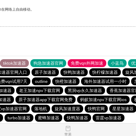
你在网络上自由移动。
tiktok加速器
狗急加速器官网
免费vqn外网加速
小蓝鸟
优
加速器官网入口
原子加速器
快鸭加速器
快柠檬加速器
旋风
免费vqn试用7天
outline
快橙加速器
海外加速器试用一小时
加速器
老王加速npv下载官网
黑洞vp永久加速器
香蕉加速器官
加速器
原子加速器app下载官网免费
蚂蚁加速npv下载官网ios
蚁vp加速器官网
落地机
旋风加速度器
快鸭官网
星星加速器
turbo加速器
蜜蜂加速器
快鸭加速器
雷霆vp加速器
苹果