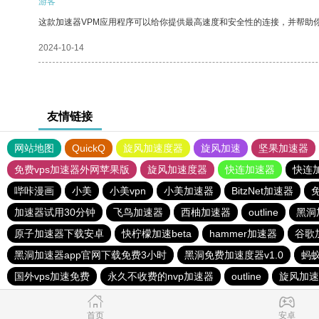
游客
这款加速器VPM应用程序可以给你提供最高速度和安全性的连接，并帮助
2024-10-14
友情链接
网站地图
QuickQ
旋风加速度器
旋风加速
坚果加速器
免费vps加速器外网苹果版
旋风加速度器
快连加速器
快连
哔咔漫画
小美
小美vpn
小美加速器
BitzNet加速器
加速器试用30分钟
飞鸟加速器
西柚加速器
outline
黑洞
原子加速器下载安卓
快柠檬加速beta
hammer加速器
谷歌
黑洞加速器app官网下载免费3小时
黑洞免费加速度器v1.0
蚂
国外vps加速免费
永久不收费的nvp加速器
outline
旋风加速
首页
安卓