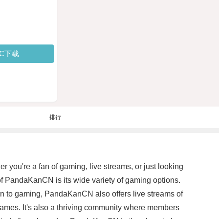
PC下载
排行
you're a fan of gaming, live streams, or just looking
of PandaKanCN is its wide variety of gaming options.
tion to gaming, PandaKanCN also offers live streams of
games. It's also a thriving community where members