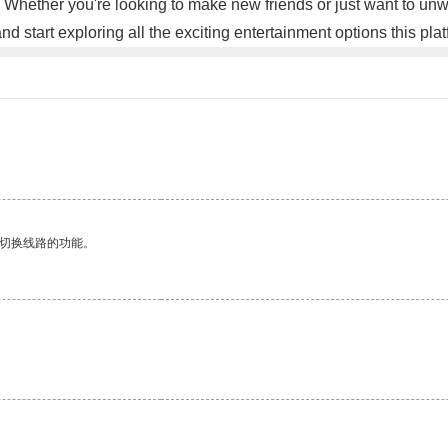
t. Whether you're looking to make new friends or just want to un
art exploring all the exciting entertainment options this platf
动切换线路的功能。