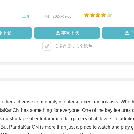
工具
|
时间：2024-09-03
|
卓下载
苹果下载
安卓市场，安全绿色
ether a diverse community of entertainment enthusiasts. Whether 
andaKanCN has something for everyone. One of the key features 
s no shortage of entertainment for gamers of all levels. In addi
. But PandaKanCN is more than just a place to watch and play 