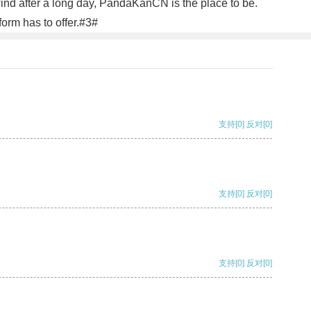
wind after a long day, PandaKanCN is the place to be.
orm has to offer.#3#
支持
[0]
反对
[0]
支持
[0]
反对
[0]
支持
[0]
反对
[0]