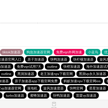
tiktok加速器
狗急加速器官网
免费vqn外网加速
小蓝鸟
优
加速器官网入口
原子加速器
快鸭加速器
快柠檬加速器
旋风
Net加速器
免费vqn试用7天
outline
快橙加速器
海外加速器试
outline
黑洞加速器
老王加速npv下载官网
黑洞vp永久加速器
加速器
原子加速器app下载官网免费
蚂蚁加速npv下载官网ios
蚁vp加速器官网
落地机
旋风加速度器
快鸭官网
星星加速器
turbo加速器
蜜蜂加速器
快鸭加速器
雷霆vp加速器