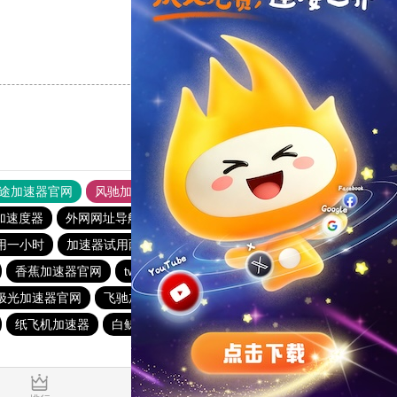
支持
[0]
反对
[0]
途加速器官网
风驰加速器
旋风加速器
加速度器
外网网址导航
软件中心
雷霆加速
狂飙加速器
用一小时
加速器试用两小时
大机场加速器
outline
香蕉加速器官网
twitter加速器
outline
黑豹加速器
极光加速器官网
飞驰加速器
黑洞官网
免费跨墙软件
纸飞机加速器
白鲸加速官方正版
免费vqn加速