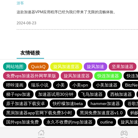
游客
这款加速器VPM应用程序已经为我们带来了无限的流畅体验。
2024-08-23
友情链接
网站地图
QuickQ
旋风加速度器
旋风加速
坚果加速器
免费vps加速器外网苹果版
旋风加速度器
快连加速器
快连
哔咔漫画
瑞乐小说
小美
小美vpn
小美加速器
Bitz
梯子npv加速
加速器试用30分钟
飞鸟加速器
西柚加速器
原子加速器下载安卓
快柠檬加速beta
hammer加速器
谷歌
黑洞加速器app官网下载免费3小时
黑洞免费加速度器v1.0
蚂
国外vps加速免费
永久不收费的nvp加速器
outline
旋风加速