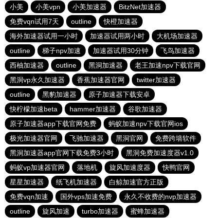
小美
小美vpn
小美加速器
BitzNet加速器
免费vqn试用7天
outline
快橙加速器
海外加速器试用一小时
加速器试用两小时
大机场加速器
outline
梯子npv加速
加速器试用30分钟
飞鸟加速器
西柚加速器
outline
黑洞加速器
老王加速npv下载官网
黑洞vp永久加速器
香蕉加速器官网
twitter加速器
outline
黑豹加速器
原子加速器下载安卓
快柠檬加速beta
hammer加速器
谷歌加速器
原子加速器app下载官网免费
蚂蚁加速npv下载官网ios
极光加速器官网
飞驰加速器
黑洞官网
免费跨墙软件
黑洞加速器app官网下载免费3小时
黑洞免费加速度器v1.0
蚂蚁vp加速器官网
落地机
旋风加速度器
快鸭官网
星星加速器
纸飞机加速器
白鲸加速官方正版
免费vqn加速
国外vps加速免费
永久不收费的nvp加速器
outline
旋风加速
turbo加速器
蜜蜂加速器