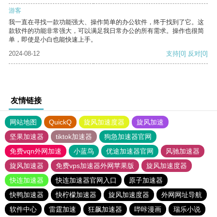
游客
我一直在寻找一款功能强大、操作简单的办公软件，终于找到了它。这
款软件的功能非常强大，可以满足我日常办公的所有需求。操作也很简
单，即使是小白也能快速上手。
2024-08-12
支持
[0]
反对
[0]
友情链接
网站地图
QuickQ
旋风加速度器
旋风加速
坚果加速器
tiktok加速器
狗急加速器官网
免费vqn外网加速
小蓝鸟
优途加速器官网
风驰加速器
旋风加速器
免费vps加速器外网苹果版
旋风加速度器
快连加速器
快连加速器官网入口
原子加速器
快鸭加速器
快柠檬加速器
旋风加速度器
外网网址导航
软件中心
雷霆加速
狂飙加速器
哔咔漫画
瑞乐小说