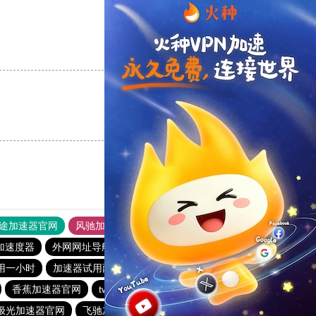
支持
[0]
反对
[0]
支持
[0]
反对
[0]
途加速器官网
风驰加速器
旋风加速器
加速度器
外网网址导航
软件中心
雷霆加速
狂飙加速器
用一小时
加速器试用两小时
大机场加速器
outline
香蕉加速器官网
twitter加速器
outline
黑豹加速器
极光加速器官网
飞驰加速器
黑洞官网
免费跨墙软件