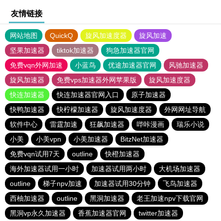
友情链接
网站地图
QuickQ
旋风加速度器
旋风加速
坚果加速器
tiktok加速器
狗急加速器官网
免费vqn外网加速
小蓝鸟
优途加速器官网
风驰加速器
旋风加速器
免费vps加速器外网苹果版
旋风加速度器
快连加速器
快连加速器官网入口
原子加速器
快鸭加速器
快柠檬加速器
旋风加速度器
外网网址导航
软件中心
雷霆加速
狂飙加速器
哔咔漫画
瑞乐小说
小美
小美vpn
小美加速器
BitzNet加速器
免费vqn试用7天
outline
快橙加速器
海外加速器试用一小时
加速器试用两小时
大机场加速器
outline
梯子npv加速
加速器试用30分钟
飞鸟加速器
西柚加速器
outline
黑洞加速器
老王加速npv下载官网
黑洞vp永久加速器
香蕉加速器官网
twitter加速器