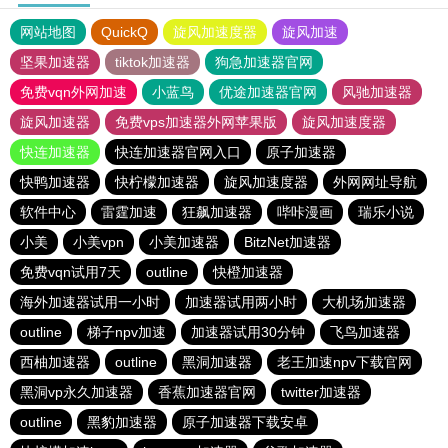
网站地图
QuickQ
旋风加速度器
旋风加速
坚果加速器
tiktok加速器
狗急加速器官网
免费vqn外网加速
小蓝鸟
优途加速器官网
风驰加速器
旋风加速器
免费vps加速器外网苹果版
旋风加速度器
快连加速器
快连加速器官网入口
原子加速器
快鸭加速器
快柠檬加速器
旋风加速度器
外网网址导航
软件中心
雷霆加速
狂飙加速器
哔咔漫画
瑞乐小说
小美
小美vpn
小美加速器
BitzNet加速器
免费vqn试用7天
outline
快橙加速器
海外加速器试用一小时
加速器试用两小时
大机场加速器
outline
梯子npv加速
加速器试用30分钟
飞鸟加速器
西柚加速器
outline
黑洞加速器
老王加速npv下载官网
黑洞vp永久加速器
香蕉加速器官网
twitter加速器
outline
黑豹加速器
原子加速器下载安卓